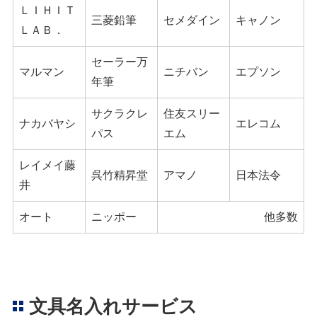
ＬＩＨＩＴ
三菱鉛筆
セメダイン
キャノン
ＬＡＢ．
セーラー万
マルマン
ニチバン
エプソン
年筆
サクラクレ
住友スリー
ナカバヤシ
エレコム
パス
エム
レイメイ藤
呉竹精昇堂
アマノ
日本法令
井
オート
ニッポー
他多数
文具名入れサービス